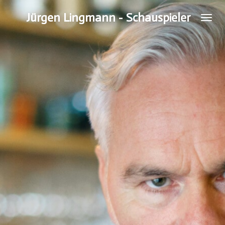
Zum
Jürgen Lingmann - Schauspieler
Hauptinhalt
springen